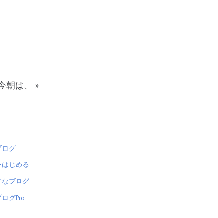
今朝は、
»
ブログ
をはじめる
てなブログ
ログPro