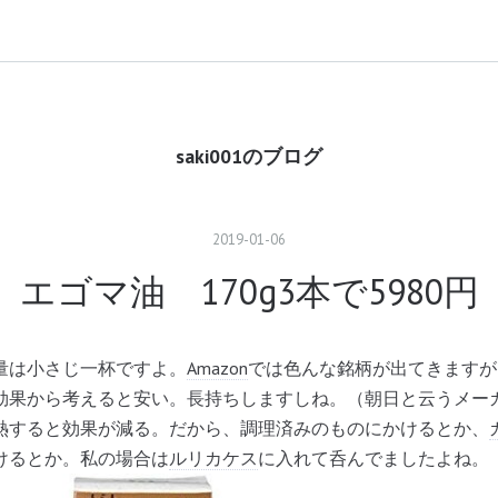
saki001のブログ
2019
-
01
-
06
エゴマ油 170g3本で5980円
量は小さじ一杯ですよ。
Amazon
では色んな銘柄が出てきますが
効果から考えると安い。長持ちしますしね。（朝日と云うメー
熱すると効果が減る。だから、調理済みのものにかけるとか、
けるとか。私の場合は
ルリカケス
に入れて呑んでましたよね。